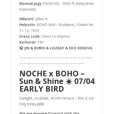
Normál jegy
(16:00-tól) : 5000 Ft (helyszínen
fizetendő)
Időpont:
Július 4
Helyszín:
BOHO BAR / Budapest, Fővám tér
11-12, 1093
Dress code:
Dress to impress.
Korhatár:
18+
🎧 JIN & RUBIO & LISZKAY & EDO DENOVA
———————————————————
—————————————————
NOCHE x BOHO –
Sun & Shine ☀️ 07/04
EARLY BIRD
Sunlight, cocktails, BOHO terrace – this is our
holy trinity.🙌🏼
We are moving forward with the