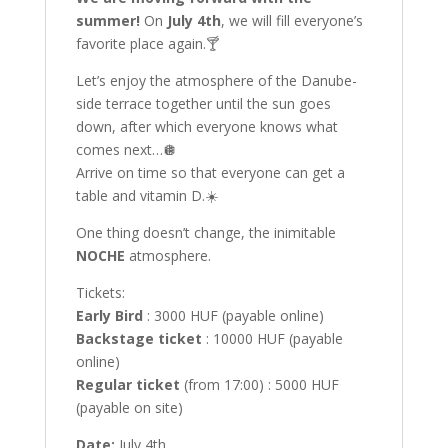
summer!
On
July 4th
, we will fill everyone’s
favorite place again.🍸
Let’s enjoy the atmosphere of the Danube-
side terrace together until the sun goes
down, after which everyone knows what
comes next…🪩
Arrive on time so that everyone can get a
table and vitamin D.☀️
One thing doesn’t change, the inimitable
NOCHE
atmosphere.
Tickets:
Early Bird
: 3000 HUF (payable online)
Backstage ticket
: 10000 HUF (payable
online)
Regular ticket
(from 17:00) : 5000 HUF
(payable on site)
Date:
July 4th