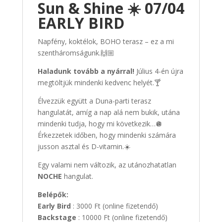
Sun & Shine ☀️ 07/04
EARLY BIRD
Napfény, koktélok, BOHO terasz – ez a mi
szentháromságunk.🙌🏼
Haladunk tovább a nyárral!
Július 4-én újra
megtöltjük mindenki kedvenc helyét.🍸
Élvezzük együtt a Duna-parti terasz
hangulatát, amíg a nap alá nem bukik, utána
mindenki tudja, hogy mi következik…🪩
Érkezzetek időben, hogy mindenki számára
jusson asztal és D-vitamin.☀️
Egy valami nem változik, az utánozhatatlan
NOCHE
hangulat.
Belépők:
Early Bird
: 3000 Ft (online fizetendő)
Backstage
: 10000 Ft (online fizetendő)