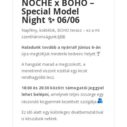
NOCHE x BOHO –
Special Model
Night ✨ 06/06
Napfény, koktélok, BOHO terasz – ez a mi
szentháromságunk.🙌🏼
Haladunk tovább a nyárral! Június 6-án
újra megtöltjük mindenki kedvenc helyét.🍸
A hangulat marad a megszokott, a
menetrend viszont ezúttal egy kicsit
rendhagyóbb lesz.
18:00 és 20:30 között támogatói jeggyel
lehet belépni,
amelynek teljes összege egy
rászoruló kisgyermek kezelését szolgálja.
Ez idő alatt egy különleges divatbemutatóval
is készülünk nektek.