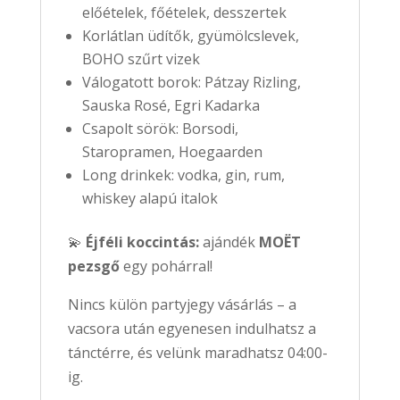
előételek, főételek, desszertek
Korlátlan üdítők, gyümölcslevek,
BOHO szűrt vizek
Válogatott borok: Pátzay Rizling,
Sauska Rosé, Egri Kadarka
Csapolt sörök: Borsodi,
Staropramen, Hoegaarden
Long drinkek: vodka, gin, rum,
whiskey alapú italok
💫
Éjféli koccintás:
ajándék
MOËT
pezsgő
egy pohárral!
Nincs külön partyjegy vásárlás – a
vacsora után egyenesen indulhatsz a
tánctérre, és velünk maradhatsz 04:00-
ig.