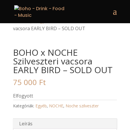
Kezdőlap
/
Egyéb
/ BOHO x NOCHE Szilveszteri
vacsora EARLY BIRD – SOLD OUT
BOHO x NOCHE
Szilveszteri vacsora
EARLY BIRD – SOLD OUT
75 000
Ft
Elfogyott
Kategóriák:
Egyéb
,
NOCHE
,
Noche szilveszter
Leírás